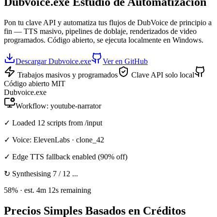
Dubvoice.exe
Estudio de Automatización
Pon tu clave API y automatiza tus flujos de DubVoice de principio a
fin — TTS masivo, pipelines de doblaje, renderizados de video
programados. Código abierto, se ejecuta localmente en Windows.
Descargar Dubvoice.exe
Ver en GitHub
Trabajos masivos y programados
Clave API solo local
Código abierto MIT
Dubvoice.exe
Workflow: youtube-narrator
✓ Loaded 12 scripts from /input
✓ Voice: ElevenLabs · clone_42
✓
Edge TTS
fallback enabled (90% off)
↻ Synthesising 7 / 12 ...
58% · est. 4m 12s remaining
Precios Simples Basados en Créditos