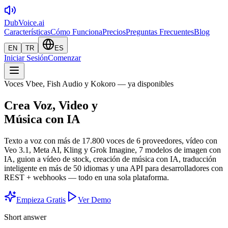
DubVoice.ai
Características
Cómo Funciona
Precios
Preguntas Frecuentes
Blog
EN
TR
ES
Iniciar Sesión
Comenzar
Voces Vbee, Fish Audio y Kokoro — ya disponibles
Crea Voz, Video y
Música con IA
Texto a voz con más de 17.800 voces de 6 proveedores, vídeo con
Veo 3.1, Meta AI, Kling y Grok Imagine, 7 modelos de imagen con
IA, guion a vídeo de stock, creación de música con IA, traducción
inteligente en más de 50 idiomas y una API para desarrolladores con
REST + webhooks — todo en una sola plataforma.
Empieza Gratis
Ver Demo
Short answer