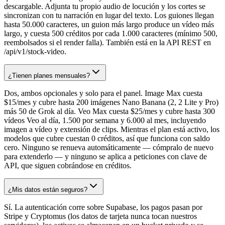
descargable. Adjunta tu propio audio de locución y los cortes se
sincronizan con tu narración en lugar del texto. Los guiones llegan
hasta 50.000 caracteres, un guion más largo produce un vídeo más
largo, y cuesta 500 créditos por cada 1.000 caracteres (mínimo 500,
reembolsados si el render falla). También está en la API REST en
/api/v1/stock-video.
¿Tienen planes mensuales?
Dos, ambos opcionales y solo para el panel. Image Max cuesta
$15/mes y cubre hasta 200 imágenes Nano Banana (2, 2 Lite y Pro)
más 50 de Grok al día. Veo Max cuesta $25/mes y cubre hasta 300
vídeos Veo al día, 1.500 por semana y 6.000 al mes, incluyendo
imagen a vídeo y extensión de clips. Mientras el plan está activo, los
modelos que cubre cuestan 0 créditos, así que funciona con saldo
cero. Ninguno se renueva automáticamente — cómpralo de nuevo
para extenderlo — y ninguno se aplica a peticiones con clave de
API, que siguen cobrándose en créditos.
¿Mis datos están seguros?
Sí. La autenticación corre sobre Supabase, los pagos pasan por
Stripe y Cryptomus (los datos de tarjeta nunca tocan nuestros