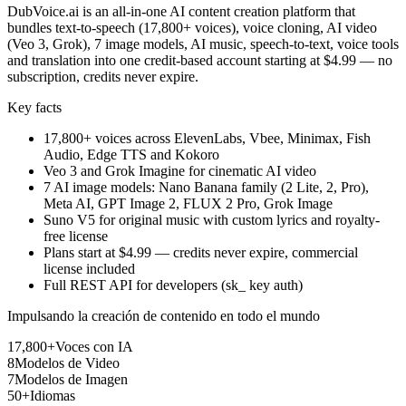
DubVoice.ai is an all-in-one AI content creation platform that
bundles text-to-speech (17,800+ voices), voice cloning, AI video
(Veo 3, Grok), 7 image models, AI music, speech-to-text, voice tools
and translation into one credit-based account starting at $4.99 — no
subscription, credits never expire.
Key facts
17,800+ voices across ElevenLabs, Vbee, Minimax, Fish
Audio, Edge TTS and Kokoro
Veo 3 and Grok Imagine for cinematic AI video
7 AI image models: Nano Banana family (2 Lite, 2, Pro),
Meta AI, GPT Image 2, FLUX 2 Pro, Grok Image
Suno V5 for original music with custom lyrics and royalty-
free license
Plans start at $4.99 — credits never expire, commercial
license included
Full REST API for developers (sk_ key auth)
Impulsando la creación de contenido en todo el mundo
17,800+
Voces con IA
8
Modelos de Video
7
Modelos de Imagen
50+
Idiomas