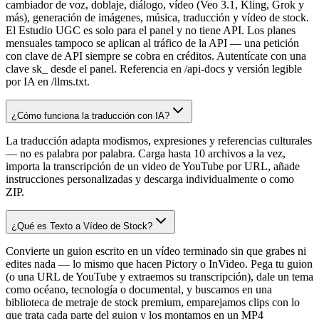
cambiador de voz, doblaje, diálogo, vídeo (Veo 3.1, Kling, Grok y
más), generación de imágenes, música, traducción y vídeo de stock.
El Estudio UGC es solo para el panel y no tiene API. Los planes
mensuales tampoco se aplican al tráfico de la API — una petición
con clave de API siempre se cobra en créditos. Autentícate con una
clave sk_ desde el panel. Referencia en /api-docs y versión legible
por IA en /llms.txt.
¿Cómo funciona la traducción con IA?
La traducción adapta modismos, expresiones y referencias culturales
— no es palabra por palabra. Carga hasta 10 archivos a la vez,
importa la transcripción de un video de YouTube por URL, añade
instrucciones personalizadas y descarga individualmente o como
ZIP.
¿Qué es Texto a Vídeo de Stock?
Convierte un guion escrito en un vídeo terminado sin que grabes ni
edites nada — lo mismo que hacen Pictory o InVideo. Pega tu guion
(o una URL de YouTube y extraemos su transcripción), dale un tema
como océano, tecnología o documental, y buscamos en una
biblioteca de metraje de stock premium, emparejamos clips con lo
que trata cada parte del guion y los montamos en un MP4