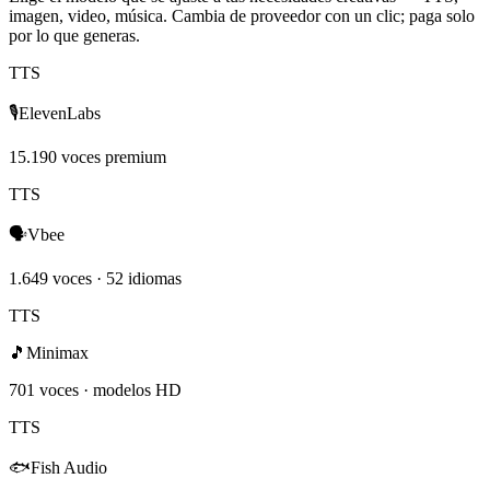
imagen, video, música. Cambia de proveedor con un clic; paga solo
por lo que generas.
TTS
🎙️
ElevenLabs
15.190 voces premium
TTS
🗣️
Vbee
1.649 voces · 52 idiomas
TTS
🎵
Minimax
701 voces · modelos HD
TTS
🐟
Fish Audio